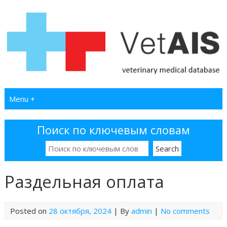
Menu +
Поиск по ключевым словам
Раздельная оплата
Posted on
28 октября, 2024
| By
admin
|
No comments