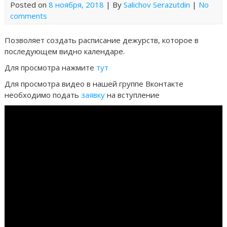
Posted on
8 ноября, 2018
| By
Salichov Serazutdin
|
No
comments
Позволяет создать расписание дежурств, которое в
последующем видно календаре.
Для просмотра нажмите
тут
Для просмотра видео в нашей группе Вконтакте
необходимо подать
заявку
на вступление